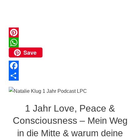
P
Save
i
W
n
h
t
a
F
e
t
a
T
r
s
c
e
e
A
e
i
1 Jahr Love, Peace &
s
p
b
l
Consciousness –
Mein Weg
t
p
o
e
in die Mitte & warum deine
o
n