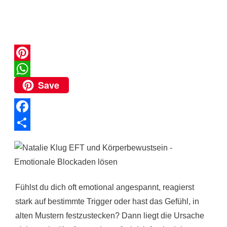
P
Save
i
W
n
h
t
a
F
e
t
a
T
r
s
c
e
e
A
e
i
s
p
b
l
Fühlst du dich oft emotional angespannt, reagierst
t
p
stark auf bestimmte Trigger oder hast das Gefühl, in
o
e
alten Mustern festzustecken? Dann liegt die Ursache
o
n