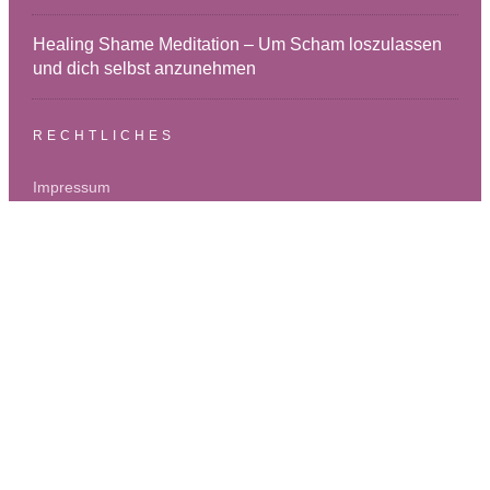
Healing Shame Meditation – Um Scham loszulassen
und dich selbst anzunehmen
RECHTLICHES
Impressum
Datenschutz
DISCLAIMER
Die bereitgestellten Inhalte sind ausschließlich zu
Informations- und Bildungszwecken und ersetzen keine
therapeutische oder medizinische Beratung. Bei
medizinischen oder psychischen Problemen solltest du stets