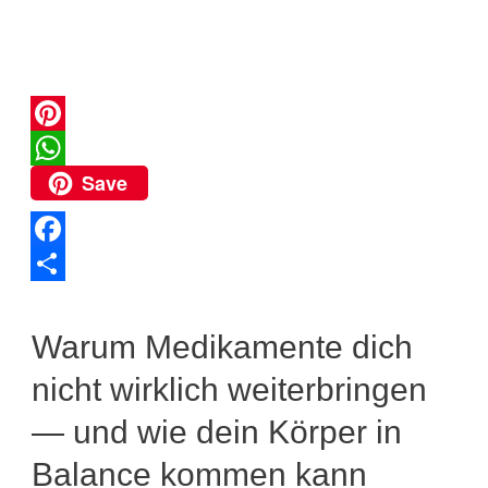
P
Save
i
W
n
h
t
a
F
e
t
a
T
r
s
c
e
Warum Medikamente dich
e
A
e
i
nicht wirklich weiterbringen
s
p
b
l
— und wie dein Körper in
t
p
o
e
Balance kommen kann
o
n