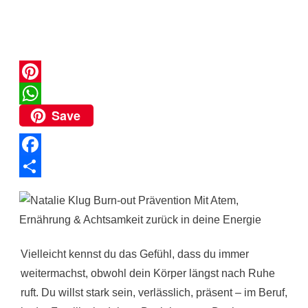
P
Save
i
W
n
h
t
a
F
e
t
a
T
r
s
c
e
e
A
e
i
s
p
b
l
Vielleicht kennst du das Gefühl, dass du immer
t
p
weitermachst, obwohl dein Körper längst nach Ruhe
o
e
ruft. Du willst stark sein, verlässlich, präsent – im Beruf,
o
n