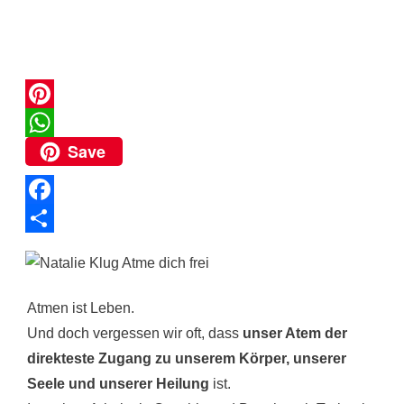
P
Save
i
W
n
h
t
a
F
e
t
a
T
r
s
c
e
e
A
e
i
Atmen ist Leben.
s
p
b
l
Und doch vergessen wir oft, dass
unser Atem der
t
p
direkteste Zugang zu unserem Körper, unserer
o
e
Seele und unserer Heilung
ist.
o
n