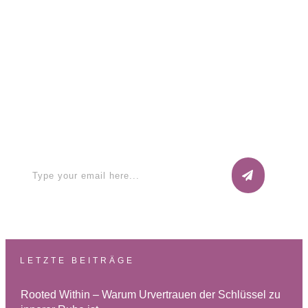
Read More
Apply for a free Ebook ! Sign Up
now
LETZTE BEITRÄGE
Rooted Within – Warum Urvertrauen der Schlüssel zu